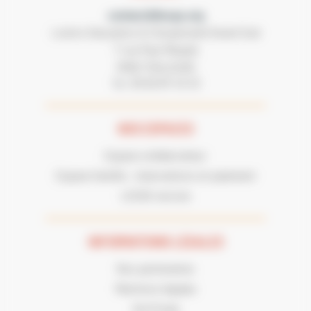
contact@lecgs.org
Loisirs Education & Citoyenneté Grand Sud
7 rue Paul Mesplé
31100 TOULOUSE
05 62 87 43 43
Tel :
NOS ESPACES
Espace collaborateur
Espace famille : réservations et paiement
LECGS recrute
INFORMATIONS LÉGALES
Nos partenaires
Mentions légales
Vie Privée