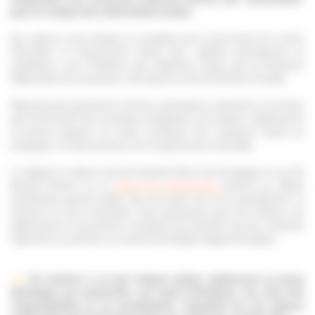
pour le compte des collectivités locales.
Ces séjours sont dirigés et encadrés par le personnel de Loisirs
Éducation & Citoyenneté Grand Sud, salariés permanents et
vacataires, tous titulaires des diplômes requis par la Direction
Régionale de la Jeunesse, des Sports et de la Cohésion Sociale.
Rassurés par la présence de leurs animateurs référents et enrichis
par la rencontre de nouveaux encadrants, les enfants, adolescents
et jeunes passent en toute confiance des vacances riches en
échanges, en découvertes et en expériences nouvelles.
Le départ en séjour à la mer (durant l'été), à la montagne ou au ski
(durant l'hiver), ou en
classe de découvertes
(nature ou classe
transférée) permet avant tout de sortir de la vie quotidienne et
favorise le vivre ensemble. Cela représente pour les enfants, les
adolescents et les jeunes, l'occasion de s'extraire de leur contexte
habituel et constitue un moment privilégié d'apprentissages.
>>>
De manière à ce que chaque enfant, adolescent ou jeune
développe son autonomie, son esprit d'initiative, son sens des
responsabilités et sa socialisation, l'essentiel de nos séjours