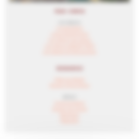
POUR + D'INFOS
Les séjours
L'organisation
L'accompagnement
Les séjours par saison
Les séjours adaptés (VAO)
Les classes de découvertes
RESSOURCES
Aides au départ
Dossier d'inscription
#COLO
Communication
Dossier de presse
Manifeste
Plaquette