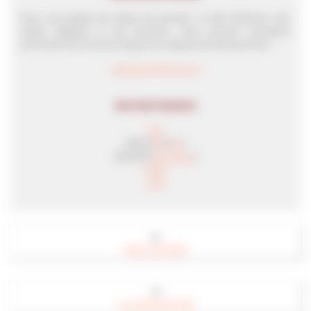
Pour vos projets de séjour de groupe, et afin d'obtenir une
étude adaptée à vos besoins, vous pouvez contacter
directement le service Séjours et classes de découvertes :
vacances@lecgs.org
NOS PARTENAIRES
CAF
DDCS
(
66
)
(
82
)
DRJSCS (
Occitanie
)
UNAT
JPA
▲
HAUT DE PAGE
◄
LA COÉDUCATION