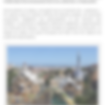
réside dans l'enrichissement de la vie collective, à l'éducation.
Car la colonie, le séjour, est avant tout un moment de « vacances ».
En rupture avec le rythme effréné de l'année scolaire, les activités
proposées s'adaptent aux particularités et aux besoins des
enfants. La présence d'adultes référents diplômés, expérimentés
et à l'écoute de chacun, rassure l'enfant et garantit sa sécurité. Le
départ en séjour est aussi l'occasion de faire vivre les valeurs du
projet de l'association.