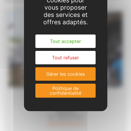
cookies pour
l'environnement et aussi du patrimoine.
vous proposer
des services et
offres adaptés.
Tout accepter
Tout refuser
Gérer les cookies
Politique de
confidentialité
CONTACT
Loisirs Éducation & Citoyenneté
Grand Sud
Tél. : 05 62 87 43 43
vacances@lecgs.org