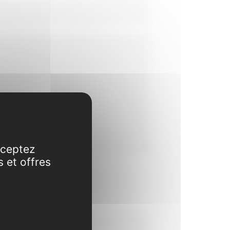
cceptez
s et offres
m :
code :