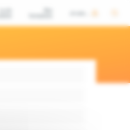
La vie
Nos
Je suis...
iative
formations