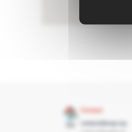
Contact
contact@lecgs.org
Loisirs Education &