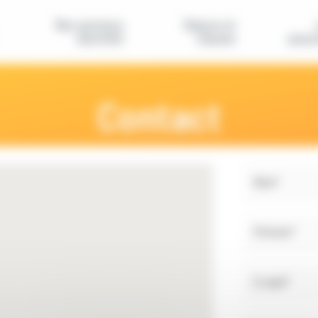
Nos secteurs
Séjours et
d'activité
classes
assoc
Contact
Nom*
Prénom*
E-mail*