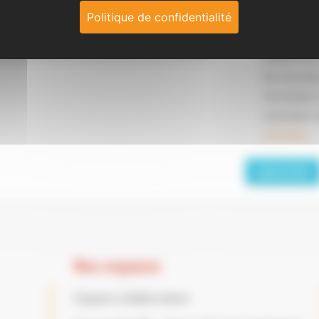
Politique de confidentialité
J'accepte 
Grand Sud
les donnée
formulaire
consulter 
données
.
Nos espaces
Espace collaborateur