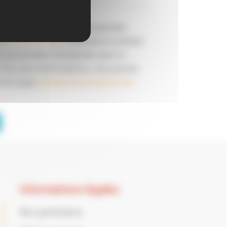
que Loisirs Education & Citoyenneté
 et
ses prestataires
collectent et utilisent
s personnelles renseignées dans ce
. Pour plus d'informations, vous pouvez
notre page
politique de protection des
Informations légales
Nos partenaires