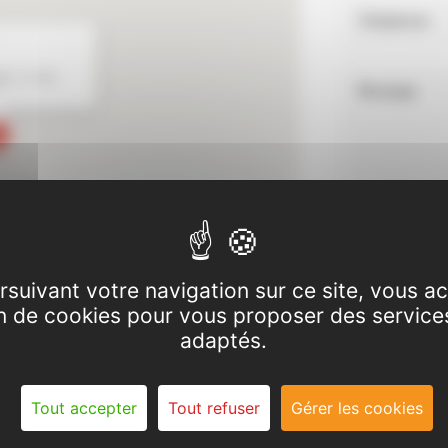
Téléphone
lé - 31100
Message
rsuivant votre navigation sur ce site, vous a
ion de cookies pour vous proposer des service
adaptés.
Code Antispa
Tout accepter
Tout refuser
Gérer les cookies
Recopier le 