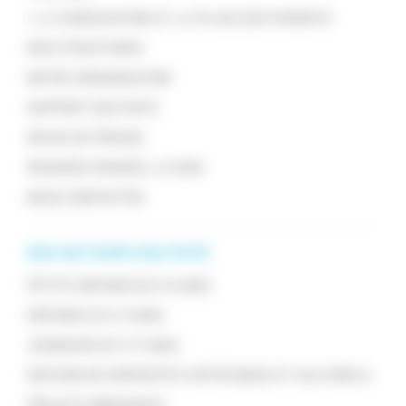
> LA COÉDUCATION ET LA PLACE DES PARENTS
NOS STRUCTURES
NOTRE ORGANISATION
RAPPORT D'ACTIVITÉ
REVUE DE PRESSE
REGARDS CROISÉS, L'E-MAG
NOUS CONTACTER
NOS SECTEURS D'ACTIVITÉ
PETITE ENFANCE (0 À 6 ANS)
ENFANCE (3 À 11 ANS)
JEUNESSE (12 À 17 ANS)
GESTION DE DISPOSITIFS ARTISTIQUES ET CULTURELS
PROJETS INNOVANTS