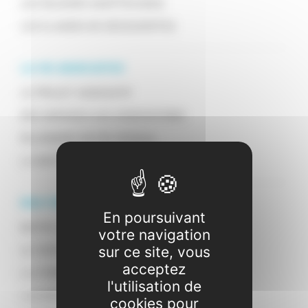
LES SÉJOURS ADAPTÉS (VAO)
LES CLASSES DE DÉCOUVERTES
LA VIE ASSOCIATIVE
LE PROJET ASSOCIATIF
DES SERVICES AUX ASSOCIATIONS
REJOINDRE NOTRE RÉSEAU
LA BOÎTE À OUTILS
NOS FORMATIONS
En poursuivant
NOTRE ORGANISME DE FORMATION
votre navigation
LE CENTRE DE FORMATION DES APPRENTIS
sur ce site, vous
acceptez
LA FORMATION VOLONTAIRE
l'utilisation de
> LE BAFA
cookies pour