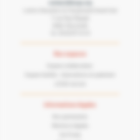
contact@lecgs.org
Loisirs Education & Citoyenneté Grand Sud
7 rue Paul Mesplé
31100 TOULOUSE
05 62 87 43 43
Tel :
Nos espaces
Espace collaborateur
Espace famille : réservations et paiement
LECGS recrute
Informations légales
Nos partenaires
Mentions légales
Vie Privée