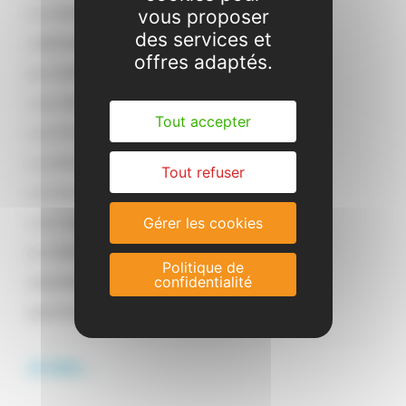
> LE BAFD
vous proposer
des services et
> DEVENIR FORMATEUR
offres adaptés.
LA FORMATION PROFESSIONNELLE
> LE CQP AP
Tout accepter
> LE CPJEPS AAVQ SLAS
> LE BPJEPS ASEC
Tout refuser
> LE DEJEPS ASEC CP
> LE CCDACM
Gérer les cookies
LA FORMATION CONTINUE
Politique de
L'ACCOMPAGNEMENT À LA VAE
confidentialité
LES ÉCOLES DE LA DEUXIÈME CHANCE (E2C)
JE SUIS...