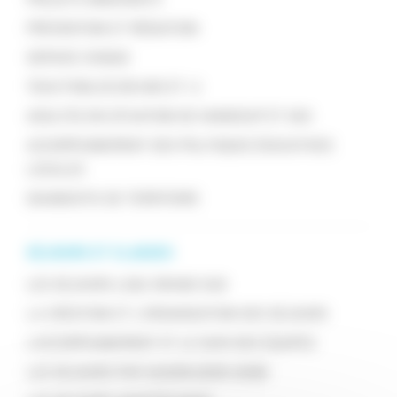
PRÉVENTION ET MÉDIATION
SERVICE CIVIQUE
TOUS PUBLICS (18 ANS ET +)
ADULTES EN SITUATION DE HANDICAP ET VAO
ACCOMPAGNEMENT DES POLITIQUES ÉDUCATIVES
LOCALES
DIAGNOSTIC DE TERRITOIRE
SÉJOURS ET CLASSES
LES SÉJOURS LE&C GRAND SUD
LA CRÉATION ET L'ORGANISATION DES SÉJOURS
L'ACCOMPAGNEMENT ET LE SUIVI DES ÉQUIPES
LES SÉJOURS PAR SAISON (2025-2026)