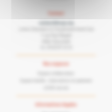
Contact
contact@lecgs.org
Loisirs Education & Citoyenneté Grand Sud
7 rue Paul Mesplé
31100 TOULOUSE
05 62 87 43 43
Tel :
Nos espaces
Espace collaborateur
Espace famille : réservations et paiement
LECGS recrute
Informations légales