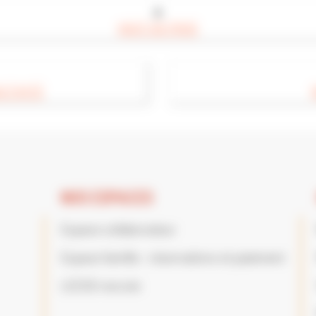
▲
HAUT DE PAGE
CTIVITÉ
NOS ESPACES
Espace collaborateur
Espace famille : réservations et paiement
LECGS recrute