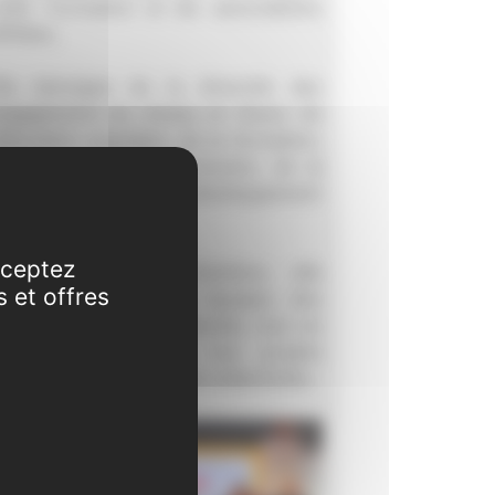
E&C Formation et les associations
ffiliées.
lle témoigne de la diversité des
ngagements du réseau en faveur de
'éducation populaire, de la formation,
e la jeunesse, de l'inclusion, de la
ulture, du sport et du développement
es territoires.
cceptez
éritable condensé d'actions, elle
s et offres
alorise le travail des équipes, des
artenaires et des bénévoles, tout en
llustrant l'impact de nos projets
uprès des publics et des collectivités.