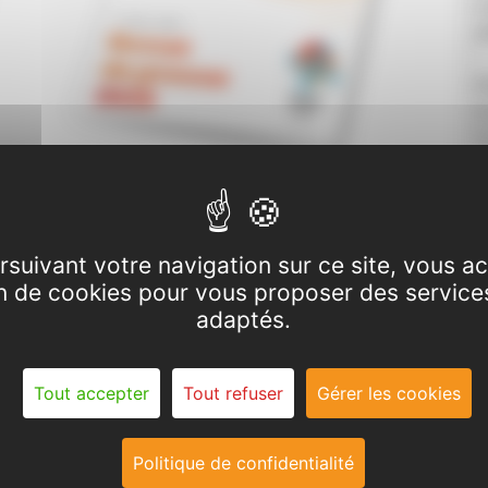
L
a
E
e
l
d
c
Associations affiliées
d
Version PDF
rsuivant votre navigation sur ce site, vous a
V
ion de cookies pour vous proposer des service
v
▼
Archives
▼
adaptés.
p
i
2024
a
Tout accepter
Tout refuser
Gérer les cookies
2023
Politique de confidentialité
2022