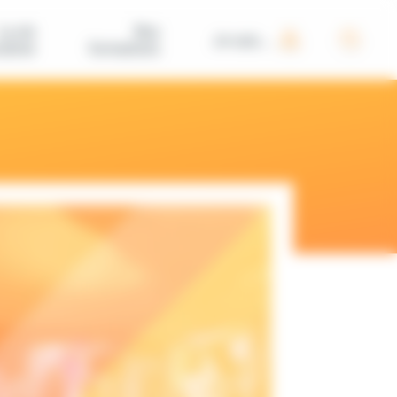
La vie
Nos
Je suis...
iative
formations