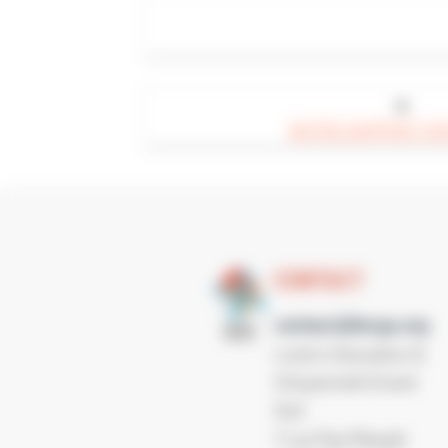
◄
NOTRE RAPPORT D'A
CONTACT
contact@lecgs.org
Loisirs Education &
Citoyenneté Grand
Sud
7 rue Paul Mesplé