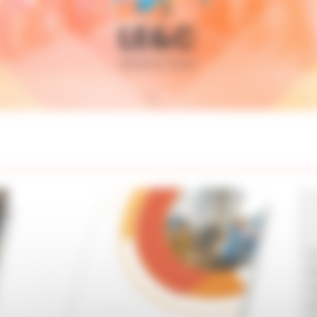
L
a
r
i