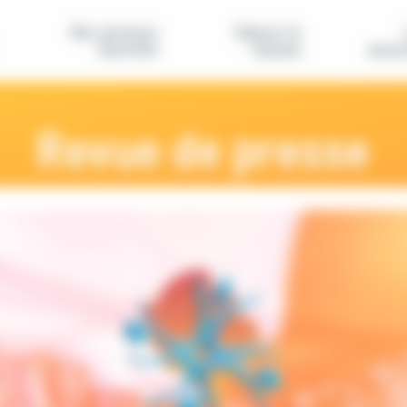
Nos secteurs
Séjours et
d'activité
classes
assoc
Revue de presse