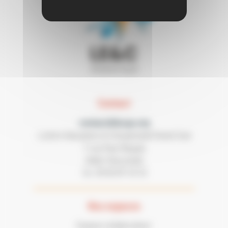
Contact
contact@lecgs.org
Loisirs Education & Citoyenneté Grand Sud
7 rue Paul Mesplé
31100 TOULOUSE
05 62 87 43 43
Tel :
Nos espaces
Espace collaborateur