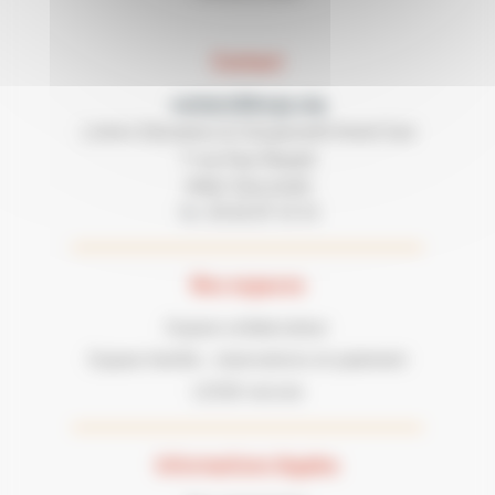
Contact
contact@lecgs.org
Loisirs Education & Citoyenneté Grand Sud
7 rue Paul Mesplé
31100 TOULOUSE
05 62 87 43 43
Tel :
Nos espaces
Espace collaborateur
Espace famille : réservations et paiement
LECGS recrute
Informations légales