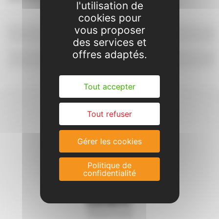
l'utilisation de
cookies pour
vous proposer
Dossier d'inscription
des services et
offres adaptés.
Contact & Plan
Tout accepter
Tout refuser
Gérer les cookies
Politique de
confidentialité