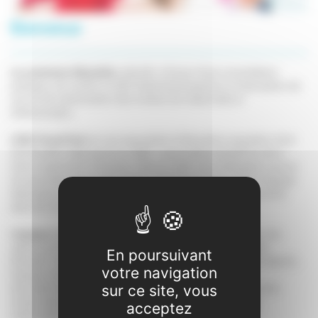
Bienvenue
La commune d'Auzielle
a décidé, à l'issue d'une consultation
publique, de confier à LE&C Grand Sud la gestion et l'animation de
son ALAE à destination des enfants de maternelle et
d'élémentaire.
LE&C Grand Sud
est une association d'éducation populaire à but
non lucratif, régie par la Loi 1901. L'association bénéficie donc
d'une expérience reconnue. Dans le cadre de la délégation qui lui
est accordée par la collectivité, LE&C Grand Sud emploie l’équipe
d’animation qui accueille quotidiennement les enfants inscrits
dans l'ALAE de la commune d'Auzielle.
L'équipe
décline en actions dans son projet pédagogique, les
valeurs de l'association telles que définies dans son Projet
En poursuivant
Éducatif. Conformément à la règlementation Jeunesse et Sports,
votre navigation
l'équipe est composée de personnel diplômé. Le taux
d’encadrement varie en fonction de l'âge des enfants. Sur les
sur ce site, vous
temps d’accueil, il est de : 1 animateur pour 14 enfants de
acceptez
maternelle et 1 animateur pour 18 enfants d'élémentaire.