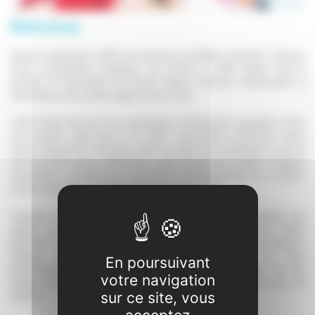
Bienvenue
Depuis septembre 2025, la commune de Balma a décidé, à l'issue
d'une consultation publique, de confier à LE&C Grand Sud la
gestion et l'animation de l'ALAE Gaston Bonheur Élémentaire à
destination des enfants âgés de 6 à 11 ans.
LE&C Grand Sud est une association d'éducation populaire à but
non lucratif, régie par la Loi 1901. L'association bénéficie donc
d'une expérience reconnue. Dans le cadre de la délégation qui lui
est accordée par la collectivité, LE&C Grand Sud emploie l’équipe
d'animation de Balma qui accueille quotidiennement les enfants
inscrits dans l'ALAE élémentaire de la commune.
L'équipe décline en actions dans son projet pédagogique les
valeurs de l'association telles que définies dans son Projet
Éducatif. Conformément à la règlementation Jeunesse et Sports,
l'équipe est composée de personnel diplômé. Le taux
En poursuivant
d’encadrement varie en fonction de l'âge des enfants. Sur les
votre navigation
temps d’accueil, il est de : en élémentaire : 1 animateur pour 18
enfants.
sur ce site, vous