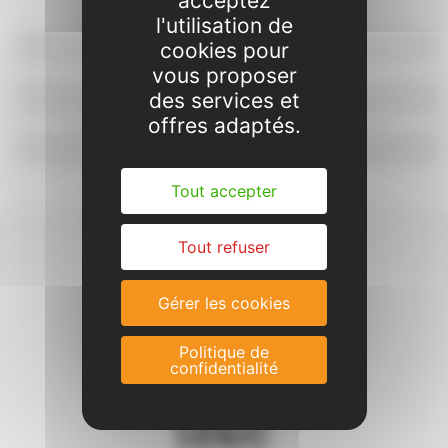
acceptez
l'utilisation de
Projet pédagogique
cookies pour
vous proposer
Réservation portail familles
des services et
offres adaptés.
Contacts & plan
Tout accepter
Tout refuser
Gérer les cookies
Politique de
confidentialité