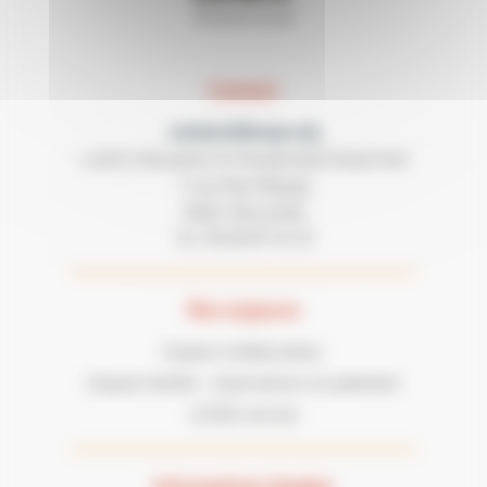
Contact
contact@lecgs.org
Loisirs Education & Citoyenneté Grand Sud
7 rue Paul Mesplé
31100 TOULOUSE
05 62 87 43 43
Tel :
Nos espaces
Espace collaborateur
Espace famille : réservations et paiement
LECGS recrute
Informations légales