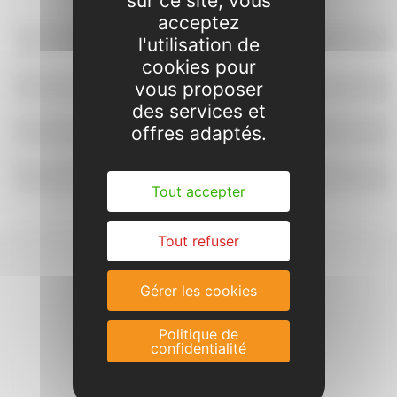
sur ce site, vous
acceptez
Projet pédagogique
l'utilisation de
cookies pour
Le dossier est à retirer en mairie.
vous proposer
des services et
Réservation et paiement
offres adaptés.
Contacts & plan
Tout accepter
Tout refuser
Gérer les cookies
Politique de
confidentialité