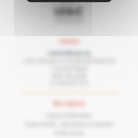
Contact
contact@lecgs.org
Loisirs Education & Citoyenneté Grand Sud
7 rue Paul Mesplé
31100 TOULOUSE
05 62 87 43 43
Tel :
Nos espaces
Espace collaborateur
Espace famille : réservations et paiement
LECGS recrute