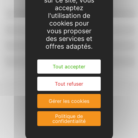
sur ce site, vous
acceptez
Projet pédagogique
l'utilisation de
cookies pour
Dossier d'inscription
vous proposer
des services et
Réservation et paiement
offres adaptés.
Contacts & plan
Tout accepter
Tout refuser
Gérer les cookies
Politique de
confidentialité