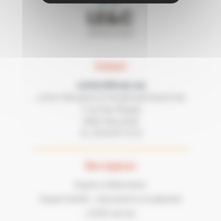
Contact
contact@lecgs.org
Loisirs Education & Citoyenneté Grand Sud
7 rue Paul Mesplé
31100 TOULOUSE
05 62 87 43 43
Tel :
Nos espaces
Espace collaborateur
Espace famille : réservations et paiement
LECGS recrute