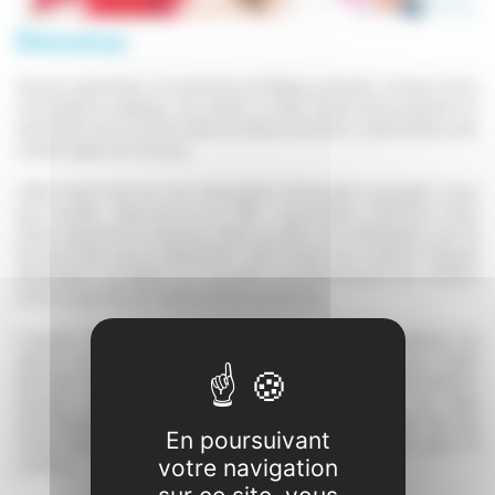
Bienvenue
Depuis septembre, la commune de Balma a décidé, à l'issue d'une
consultation publique, de confier à LE&C Grand Sud la gestion et
l'animation de se ALAE maternel Gaston Bonheur à destination des
enfants âgés de 3 à 6 ans.
LE&C Grand Sud est une association d'éducation populaire à but
non lucratif, régie par la Loi 1901. L'association bénéficie donc
d'une expérience reconnue. Dans le cadre de la délégation qui lui
est accordée par la collectivité, LE&C Grand Sud emploie l’équipe
d'animation de Balma qui accueille quotidiennement les enfants
inscrits dans l'ALAE maternel de la commune.
L'équipe décline en actions dans son projet pédagogique les
valeurs de l'association telles que définies dans son Projet
Éducatif. Conformément à la règlementation Jeunesse et Sports,
l'équipe est composée de personnel diplômé. Le taux
d’encadrement varie en fonction de l'âge des enfants. Sur les
En poursuivant
temps d’accueil, il est de : en maternel : 1 animateur pour 10
enfants.
votre navigation