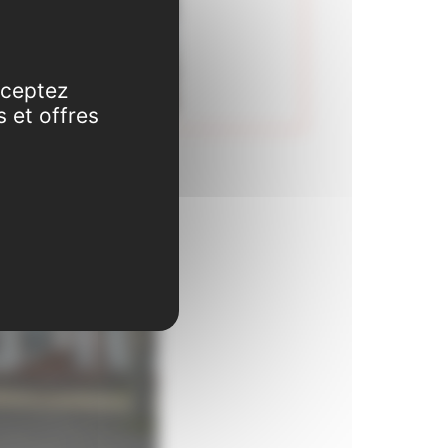
cceptez
s et offres