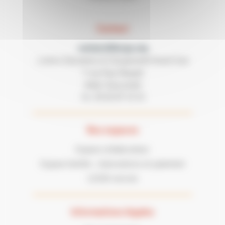
Contact
contact@lecgs.org
Loisirs Education & Citoyenneté Grand Sud
7 rue Paul Mesplé
31100 TOULOUSE
05 62 87 43 43
Tel :
Nos espaces
Espace collaborateur
Espace famille : réservations et paiement
LECGS recrute
Informations légales