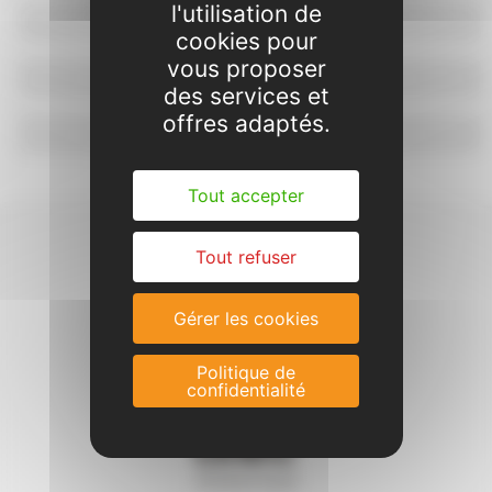
l'utilisation de
Dossier d'inscription
cookies pour
vous proposer
Réservation & Paiement
des services et
offres adaptés.
Contact & Plan
Tout accepter
Tout refuser
Gérer les cookies
Politique de
confidentialité