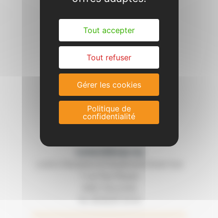
Tout accepter
Tout refuser
Gérer les cookies
Politique de
confidentialité
Contact
contact@lecgs.org
Loisirs Education & Citoyenneté Grand Sud
7 rue Paul Mesplé
31100 TOULOUSE
05 62 87 43 43
Tel :