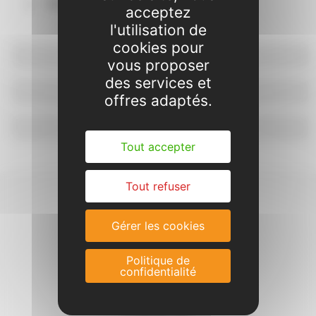
Élémentaire : 1 anim. pour 14 enfants
acceptez
l'utilisation de
cookies pour
Dossier d'inscription 2023/2024
vous proposer
des services et
Réservation et paiement
offres adaptés.
Contact
Tout accepter
Tout refuser
Gérer les cookies
Politique de
confidentialité