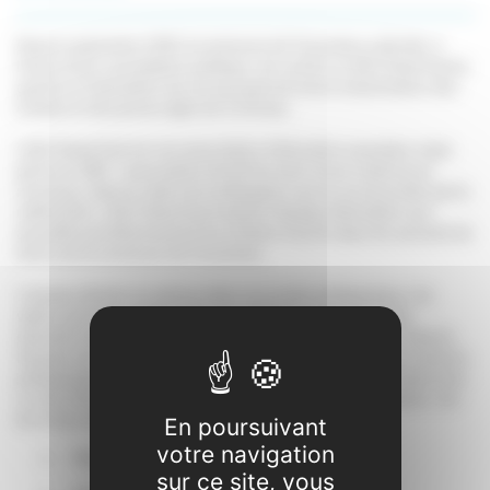
Depuis septembre 2016, la commune de Fonsorbes a décidé, à
l'issue d'une consultation publique, de confier à LE&C Grand Sud la
gestion et l'animation de ses accueils de loisirs à destination des
enfants et des jeunes âgés de 3 à 18 ans.
LE&C Grand Sud est une association d'éducation populaire régie
par la Loi 1901. L'association bénéficie donc d'une expérience
reconnue. Dans le cadre de la délégation qui lui est accordée par la
collectivité, LE&C Grand Sud emploie l’équipe d’animation qui
accueille quotidiennement les enfants inscrits dans les accueils de
loisirs de la commune de Fonsorbes.
L'équipe décline en actions dans son projet pédagogique, les
valeurs de l'association telles que définies dans son projet
éducatif.Conformément à la règlementation Jeunesse et Sports,
l'équipe est composée de personnel diplômé et décline en actions
pédagogiques les principes du projet éducatif de LE&C Grand Sud.
Le taux d’encadrement varie en fonction de l'âge des enfants. Sur
les temps d’accueil, il est de :
En poursuivant
votre navigation
Maternelle : 1 anim. pour 10 enfants
sur ce site, vous