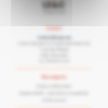
Contact
contact@lecgs.org
Loisirs Education & Citoyenneté Grand Sud
7 rue Paul Mesplé
31100 TOULOUSE
05 62 87 43 43
Tel :
Nos espaces
Espace collaborateur
Espace famille : réservations et paiement
LECGS recrute