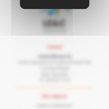
Contact
contact@lecgs.org
Loisirs Education & Citoyenneté Grand Sud
7 rue Paul Mesplé
31100 TOULOUSE
05 62 87 43 43
Tel :
Nos espaces
Espace collaborateur