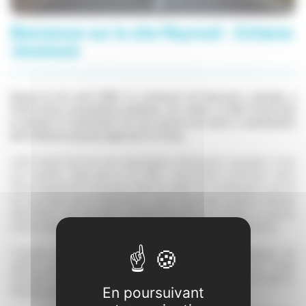
Bienvenue sur le site Meyreuil - Enfance
Jeunesse
Depuis le 1er avril 2026, la commune de Meyreuil a décidé, à
l'issue d'une consultation publique, de confier à LE&C Grand Sud
la gestion et l'animation de ses centres de loisirs à destination
des enfants et jeunes âgés de 3 à 17 ans.
LE&C Grand Sud est une association d'éducation populaire à but
non lucratif, régie par la Loi 1901. L'association bénéficie donc
d'une expérience reconnue. Dans le cadre de la délégation qui lui
est accordée par la collectivité, LE&C Grand Sud emploie l’équipe
d’animation qui accueille quotidiennement les enfants et jeunes
inscrits dans les accueils de loisirs de la commune de Meyreuil.
L'équipe décline en actions dans son projet pédagogique, les
valeurs de l'association telles que définies dans son Projet
Éducatif. Conformément à la règlementation Jeunesse et Sports,
En poursuivant
l'équipe est composée de personnel diplômé.