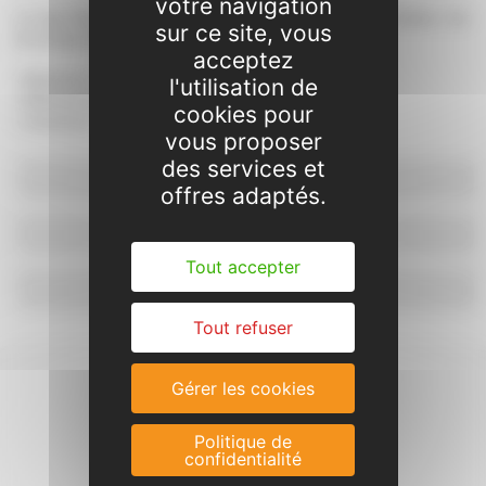
votre navigation
Le taux d’encadrement varie en fonction de l'âge des enfants. Sur
sur ce site, vous
les temps d’accueil Enfance / Jeunesse, il est de :
acceptez
• Maternel : 1 anim. pour 10 enfants ;
l'utilisation de
• Élémentaire : 1 anim. pour 14 enfants ;
cookies pour
• Jeunesse : 1 anim. pour 14 jeunes.
vous proposer
des services et
Règlement Intérieur
offres adaptés.
Dossier d'inscription
Tout accepter
Réservation et paiement
Tout refuser
Gérer les cookies
Politique de
confidentialité