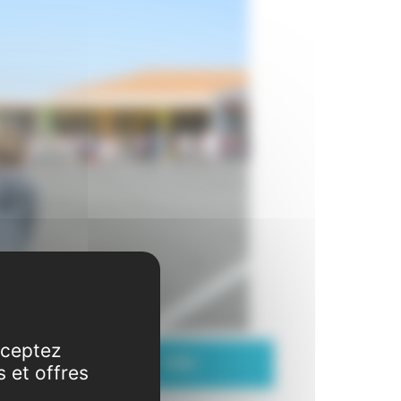
cceptez
s et offres