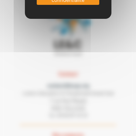
confidentialité
Contact
contact@lecgs.org
Loisirs Education & Citoyenneté Grand Sud
7 rue Paul Mesplé
31100 TOULOUSE
05 62 87 43 43
Tel :
Nos espaces