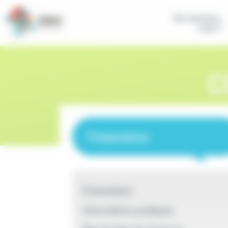
Panneau de gestion des cookies
Qui sommes-
nous ?
C
Présentation
Présentation
Informations pratiques