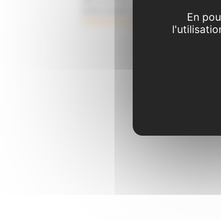
pouvez consulter notre page
politique de
En pou
protection des données
.
l'utilisat