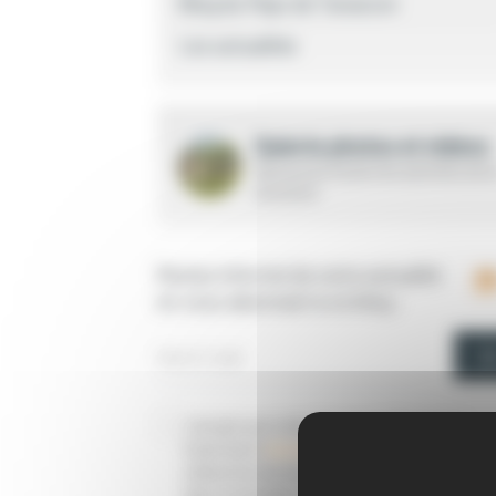
Blog du Pays de Tarascon
Les actualités
Galerie photos et vidéos
Découvrez toutes les activités de l
structure
Restez informé de notre actualité
en vous abonnant à ce blog :
J'accepte que Loisirs Education & Citoyenneté
Grand Sud et
ses prestataires
collectent et
utilisent les données personnelles renseignées
dans ce formulaire. Pour plus d'informations, vous