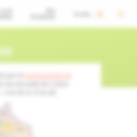
La vie
Nos
Je suis...
iative
formations
on
ie par la
Communauté de
r les Accueils de Loisirs
: 2 ALSH et 12 ALAE.