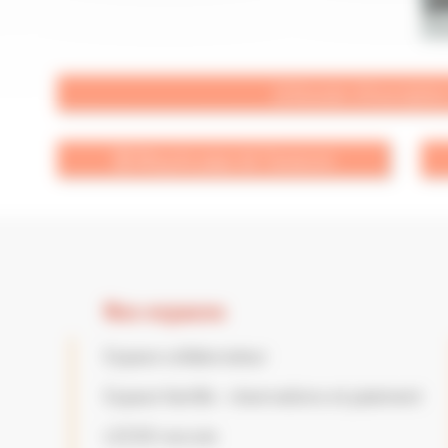
⎙ Dossier d'inscripti
Ⓑ Blog du pays de Tarascon
Nos espaces
Espace collaborateur
Espace famille : réservations et paiement
LECGS recrute