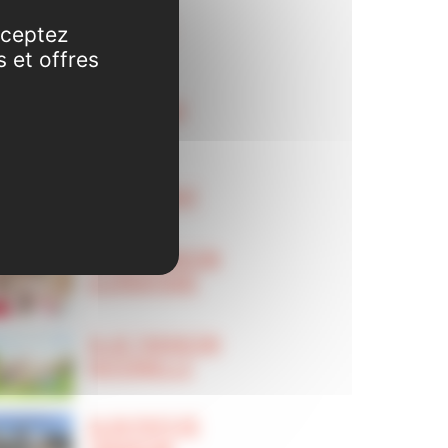
ALAE QUIE
cceptez
s et offres
ALAE RABAT
ALAE SAURAT
ALAE TARASCON
ELEMENTAIRE
ALAE TARASCON
MATERNELLE
ALSH PAYS DE