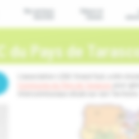
Nos secteurs
Séjours et
d'activité
classes
assoc
C du Pays de Tarasc
L'association LE&C Grand Sud, a été chois
Communes du Pays de Tarascon
pour gére
Intercommunaux situés sur son Territoire 