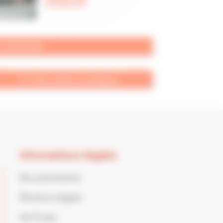
TARASCON
on 2023/2024
Ⓘ Informations pratiques
Informations légales
Nos partenaires
Mentions légales
Vie Privée