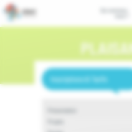
Panneau de gestion des cookies
Qui sommes-
nous ?
PLAISA
Inscriptions & Tarifs
Présentation
Projets