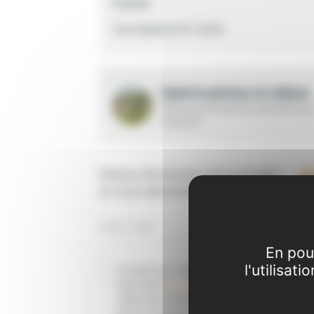
Équipe
Inscriptions & Tarifs
Galerie photos et vidéos
Découvrez toutes les activités de l
structure
Restez informé de notre actualité
en vous abonnant à ce blog :
En pou
l'utilisat
J'accepte que Loisirs Education & Citoyenneté
Grand Sud et
ses prestataires
collectent et
utilisent les données personnelles renseignées
dans ce formulaire. Pour plus d'informations, vous