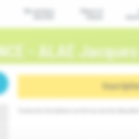
Nos secteurs
Séjours et
d'activité
classes
assoc
NCE - ALAE Jacques 
Inscripti
Toutes les inscriptions se font au service éducation