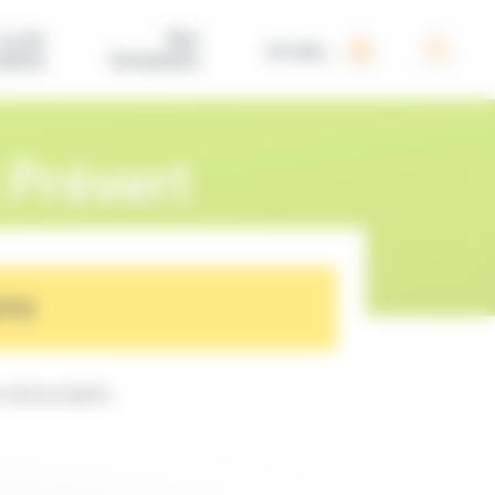
La vie
Nos
Je suis...
iative
formations
Prévert
ons
 de la mairie :