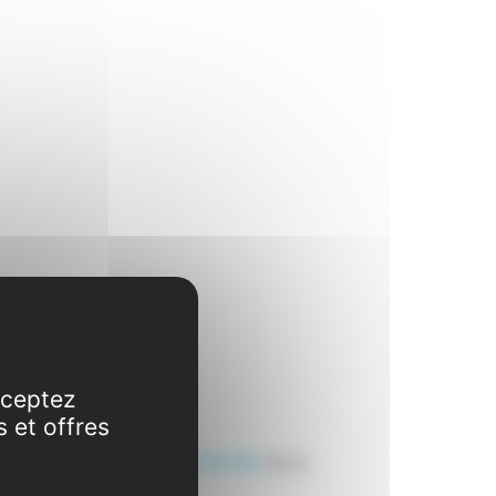
cceptez
s et offres
NE) se font sur
le portail famille
de la