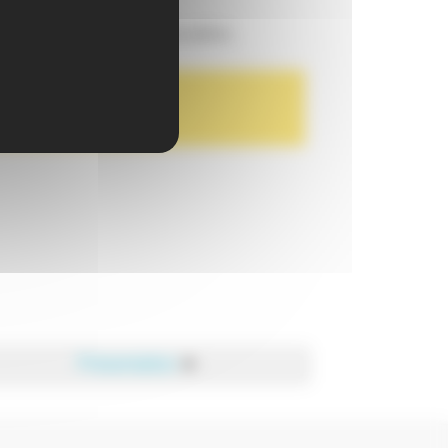
, contactez le service éducation.
s
Présentation
►