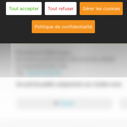
Tout accepter
Tout refuser
Gérer les cookies
En cas de difficultés ou de précision sur les tarifs
Politique de confidentialité
Contact
Permanence télphonique
Du lundi au jeudi de 8h à 12h et de 13h à 16h30
Le vendredi de 8h à 12h
Tél. :
05-62-13-52-52
Accueil du public uniquement sur rendez-vous
◄
Équipe