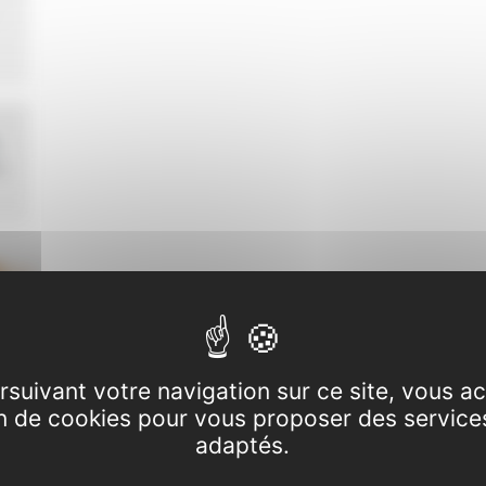
a
RSS
Hôtel de ville
9 Rue Maubec
rsuivant votre navigation sur ce site, vous a
31830 Plaisance-du-Touch
ion de cookies pour vous proposer des service
adaptés.
Toutes les inscriptions (ALAE/ALSH/BUS et CANTI
ville.