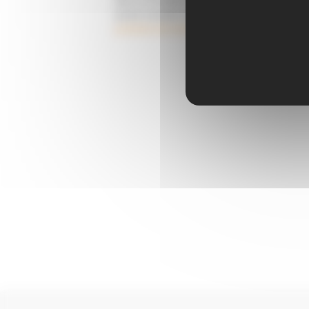
pouvez consulter notre page
politique de
protection des données
.