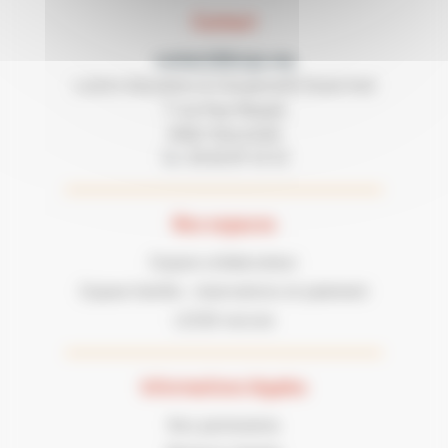
Contact
contact@lecgs.org
Loisirs Education & Citoyenneté Grand Sud
7 rue Paul Mesplé
31100 TOULOUSE
05 62 87 43 43
Tel :
Nos espaces
Espace collaborateur
Espace famille : réservations et paiement
LECGS recrute
Informations légales
Nos partenaires