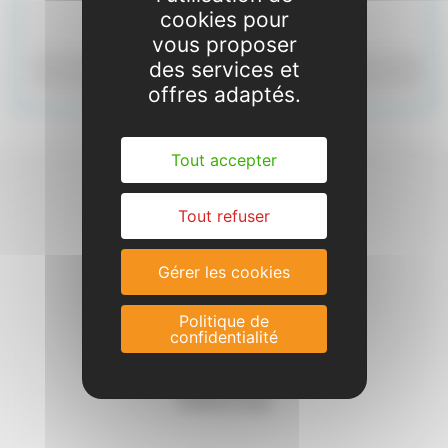
cookies pour
vous proposer
des services et
Dossier d'inscription
offres adaptés.
Tout accepter
Tout refuser
Gérer les cookies
Politique de
confidentialité