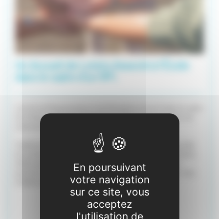
Un Accueil de Loisirs Associé à l’École
dans le cadre d'un RPI.
L'ALAE de Roqueserière et de Montpitol s'inscrit dans le cadre
d'un Regroupement Pédagogique intercommunal entre les
communes de Roqueserière et Montpitol.
Traditionnellement, la commune de Roqueserière acceuille
les enfants de maternelle et l'école de Montpitol les enfants
d'elémentaire. Mais selon les effectifs des maternelles
En poursuivant
peuvent etre acceuillis sur Montpitol et inversemment, des
votre navigation
enfants d'élementaire sur Roqueserière.
sur ce site, vous
acceptez
l'utilisation de