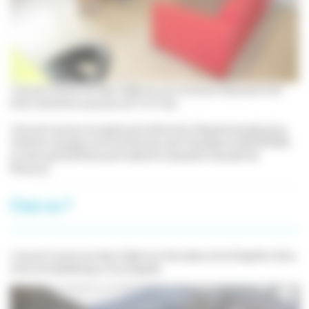
L'accueil Jeunes du Haut-Salat est une structure d'accueil et de
loisirs destinée au jeunes de 11 à 17 ans.
L'Accueil Jeunes est agréé par la Direction Départementale de la
Cohésion Sociale et de la Protection des Populations (DDCSPP09)
en tant qu'ACCEM (Accueil Collectif à Caractère Educatif de
Mineurs).
C'est où ?
L'accueil Jeunes du Haut-Salat est situé place de la Chapelle à Seix,
entre la médiathèque et la chapelle.