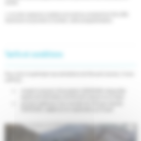
soirée.
> Lors des vacances scolaires du lundi au vendredi de 14h à 18h.
Ouverture en journée et soirées, selon programmation.
Tarifs et conditions
Pour venir et participer aux animations de l'Accueil Jeunes, il vous
suffit de :
remplir le dossier d'inscription 2025/2026, disponible
auprès de l'animateur de l'Accueil Juenes ou en ligne
prendre l'adhésion d'un montant de 12€ pour l'année
2025/2026, valable du 1er septembre au 31 août