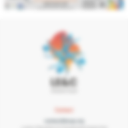
Contact
contact@lecgs.org
Loisirs Education & Citoyenneté Grand Sud