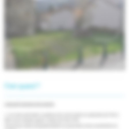
C'est quand ?
L'accueil Jeunes est ouvert:
> Lors des périodes scolaires les mercredis et samedis de 14h à
18h et les mardis après-midis de 14h à 17h.
Ouverture selon programmation en journée et les vendredis en