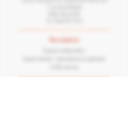
7 rue Paul Mesplé
31100 TOULOUSE
05 62 87 43 43
Tel :
Nos espaces
Espace collaborateur
Espace famille : réservations et paiement
LECGS recrute
Informations légales
Nos partenaires
Mentions légales
Vie Privée
Plan du site