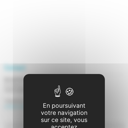
Contact
Accueil de Loisirs périscolaire et extrascolaire
21, chemin de l’Autan
31280 AIGREFEUILLE
Téléphone 1 : 07 49 21 71 34
En poursuivant
enfance-aigrefeuille@lecgs.org
votre navigation
sur ce site, vous
acceptez
Dossier d'inscription 2023/2024