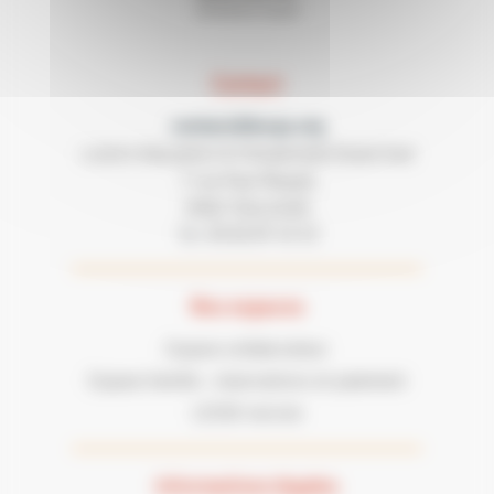
Contact
contact@lecgs.org
Loisirs Education & Citoyenneté Grand Sud
7 rue Paul Mesplé
31100 TOULOUSE
05 62 87 43 43
Tel :
Nos espaces
Espace collaborateur
Espace famille : réservations et paiement
LECGS recrute
Informations légales