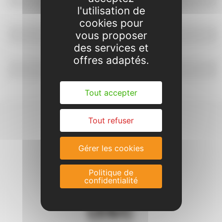
l'utilisation de
cookies pour
Réservation et paiement
vous proposer
des services et
offres adaptés.
Présentation
Tout accepter
Tout refuser
Gérer les cookies
Politique de
confidentialité