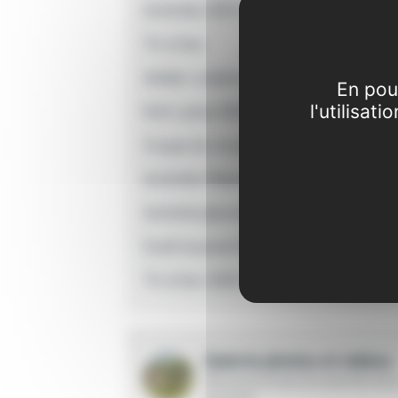
Activités 2021-2022
Tir à l'arc
Atelier création
En pou
Koh Lanta 2022
l'utilisat
Coupe du monde de foot 2022
Activités Maternelle 2022
Activité planning 2022-2023
Eveil musical 2022-2023
Tir à l'arc 2022-2023
Galerie photos et vidéos
Découvrez toutes les activités de l
structure