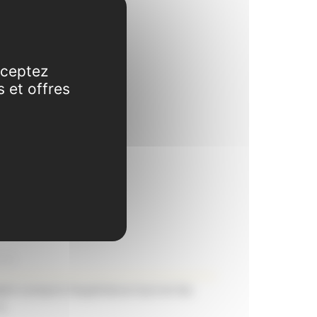
cceptez
s et offres
ient compris l'expérience tout en les
i.