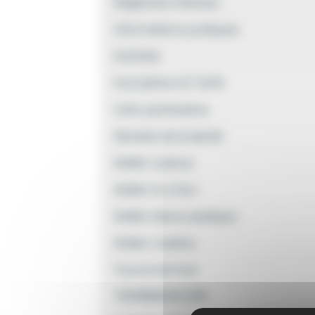
Règlement intérieur
Informations pratiques
Activités
Inscriptions & Tarifs
Liens partenaires
Semaine de la laïcité
Atelier science
Atelier tir à l'arc
Atelier danse asiatique
Atelier création
Tournoi de foot
TROMBINOSCOPE