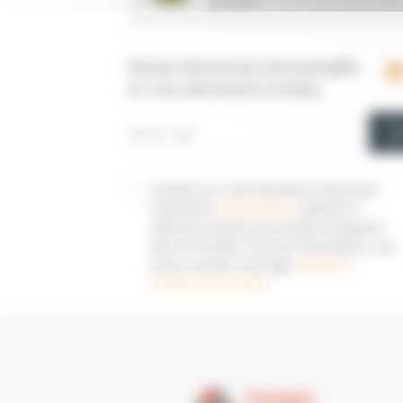
Restez informé de notre actualité
en vous abonnant à ce blog :
J'accepte que Loisirs Education & Citoyenneté
Grand Sud et
ses prestataires
collectent et
utilisent les données personnelles renseignées
dans ce formulaire. Pour plus d'informations, vous
pouvez consulter notre page
politique de
protection des données
.
Contact