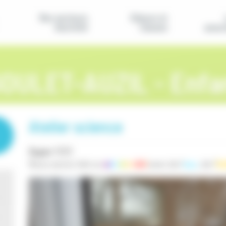
Nos secteurs
Séjours et
d'activité
classes
assoc
GOULET-AUZIL - Enfa
Atelier science
Super !!!!!!
Nous avons fait un
a
r
c
e
n
c
ie
l
avec de l'
eau
, de l'
hu