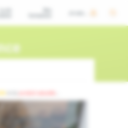
La vie
Nos
Je suis...
iative
formations
nce
ile
et du
produit vaisselle
...