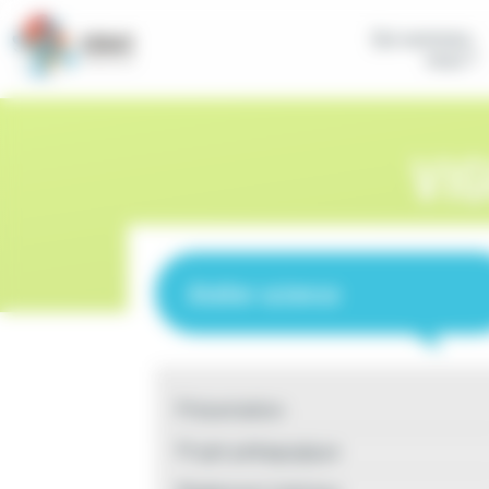
Panneau de gestion des cookies
Qui sommes-
nous ?
VI
Atelier science
Présentation
Projet pédagogique