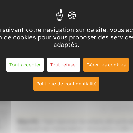
rsuivant votre navigation sur ce site, vous a
ion de cookies pour vous proposer des service
adaptés.
Tout accepter
Tout refuser
Gérer les cookies
Politique de confidentialité
Objectifs
: Faire raisonner les enfants afin qu'ils a
a
impliquant aux manipulations nécessaires à celle-c