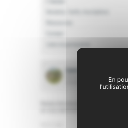
L'équipe
Horaires, Tarifs, Inscriptions
Ressources
Contact
Liens et partenaires
Galerie photos et vidéos
Découvrez toutes les activités de l
En pou
structure
l'utilisat
Restez informé de notre actualité
en vous abonnant à ce blog :