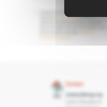
J'accepte que Loisirs Education & Citoyenneté
Grand Sud et
ses prestataires
collectent et
utilisent les données personnelles renseignées
dans ce formulaire. Pour plus d'informations, vous
pouvez consulter notre page
politique de
protection des données
.
Contact
contact@lecgs.org
Loisirs Education &