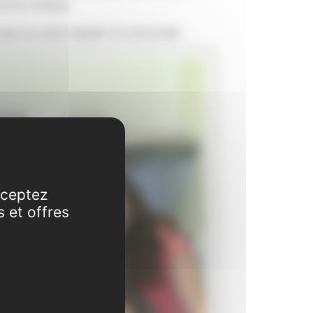
rvice civique.
avec un suivi régulier et renouvelé.
cceptez
s et offres