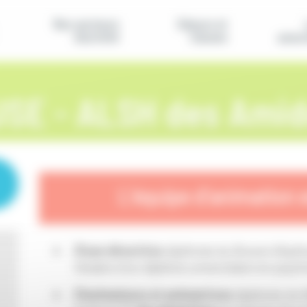
Nos secteurs
Séjours et
d'activité
classes
assoc
SE - ALSH des Amid
L’équipe d'animation 
D'une directrice
diplômée du Brevet d'Aptit
titulaire d'un diplôme universitaire en psych
D'animateurs et animatrices
diplômés du 