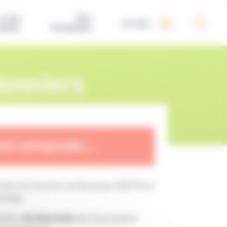
La vie
Nos
Je suis...
iative
formations
onniers
est composée...
ude à la Fonction de Directeur (BAFD) et
ologie ;
BAFA,
de bénévoles
de l'association