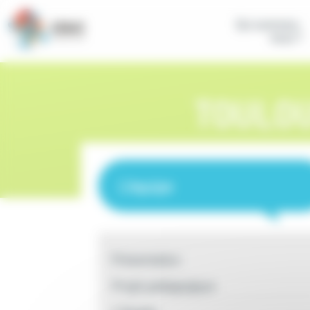
Panneau de gestion des cookies
Qui sommes-
nous ?
TOULOU
L'équipe
Présentation
Projet pédagogique