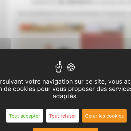
Autisme 31,
de volontaires
en mission de se
Tous bénéficient d'une sensibilisation à l'autisme, 
a
rsuivant votre navigation sur ce site, vous a
ion de cookies pour vous proposer des service
adaptés.
RSS
Tout accepter
Tout refuser
Gérer les cookies