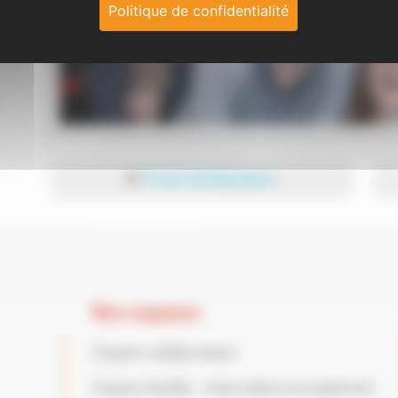
Politique de confidentialité
◄
Projet pédagogique
Nos espaces
Espace collaborateur
Espace famille : réservations et paiement