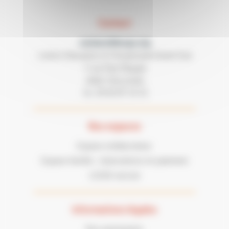
Contact
contact@lecgs.org
Loisirs Education & Citoyenneté Grand Sud
7 rue Paul Mesplé
31100 TOULOUSE
05 62 87 43 43
Tel :
Nos espaces
Espace collaborateur
Espace famille : réservations et paiement
LECGS recrute
Informations légales
Nos partenaires