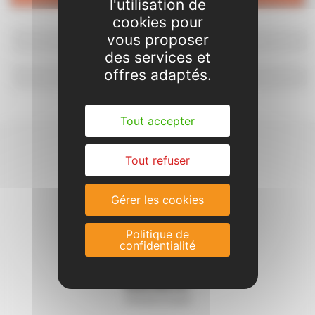
l'utilisation de
cookies pour
vous proposer
◄
Passerelles Enfance
des services et
offres adaptés.
Accueil
►
Tout accepter
Tout refuser
Gérer les cookies
Politique de
confidentialité