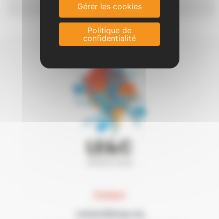
Passerelles Enfance
►
Gérer les cookies
Politique de
confidentialité
Contact
contact@lecgs.org