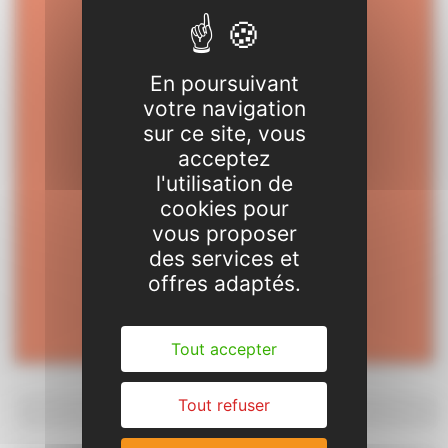
Téléchargements
Dossier d'inscription
2024/2025
En poursuivant
votre navigation
Réglement intérieur
sur ce site, vous
Plaquette de présentation
acceptez
l'utilisation de
Projet pédagogique
cookies pour
Plaquette séjours
vous proposer
des services et
Programme d'activités
offres adaptés.
Grilles des tarifs
Tout accepter
Tout refuser
◄
Séjours