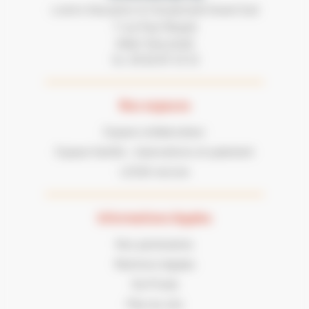
Loisirs Education & Citoyenneté Grand Sud
7 rue Paul Mesplé
31100 TOULOUSE
05 62 87 43 43
Tel :
Nos espaces
Espace collaborateur
Espace famille : réservations et paiement
LECGS recrute
Informations légales
Nos partenaires
Mentions légales
Vie Privée
Plan du site