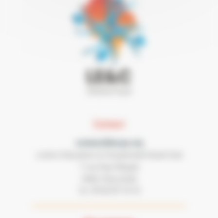
Contact
contact@lecgs.org
Loisirs Education & Citoyenneté Grand Sud
7 rue Paul Mesplé
31100 TOULOUSE
05 62 87 43 43
Tel :