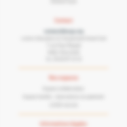
Contact
contact@lecgs.org
Loisirs Education & Citoyenneté Grand Sud
7 rue Paul Mesplé
31100 TOULOUSE
05 62 87 43 43
Tel :
Nos espaces
Espace collaborateur
Espace famille : réservations et paiement
LECGS recrute
Informations légales