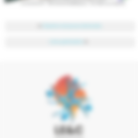
◄
Chantiers de jeunes bénévoles
Liens partenaires
►