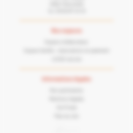
31100 TOULOUSE
05 62 87 43 43
Tel :
Nos espaces
Espace collaborateur
Espace famille : réservations et paiement
LECGS recrute
Informations légales
Nos partenaires
Mentions légales
Vie Privée
Plan du site