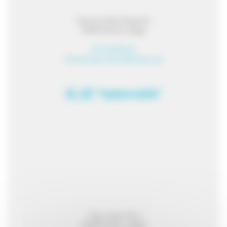
Avenue Andre Duperrin
31280 Drémil-Lafage
05 34 66 65 45
elementaire-dremil@lecgs.org
ALAE "maternelle"
1, Rue Jules Ferry
31280 Drémil-Lafage