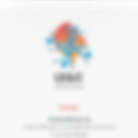
Contact
contact@lecgs.org
Loisirs Education & Citoyenneté Grand Sud
7 rue Paul Mesplé