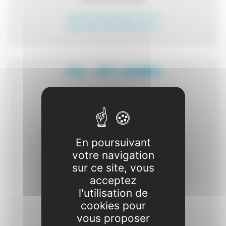
05 61 83 23 64
/
06 62 37 24 28
maternelle-dremil@lecgs.org
CAJ - OXY JEUNES
En poursuivant
votre navigation
sur ce site, vous
acceptez
l'utilisation de
1, Rue Jules Ferry 31280 Drémil-Lafage
31280 Drémil-Lafage
cookies pour
vous proposer
06 30 21 80 90
/
05 34 66 65 41