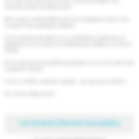
♥ Un lieu d'accueil ouvert à Tous, un lieu d'échanges et de
rencontres autour du plaisir du jeu.
♣ Un espace culturel dédié au jeu où se pratiquent le prêt, le jeu
sur place et des animations ludiques.
♦ Une structure inter-âges avec la possibilité de rapprocher les
générations et de soutenir la communication ludique au sein de la
famille.
♠ Une structure de proximité qui participe à la vie de la ville et des
communes voisines.
Le jeu y est libre, spontané et gratuit....rien que pour le plaisir !
En voici les règles du jeu...
Les horaires d'Accueil tous publics