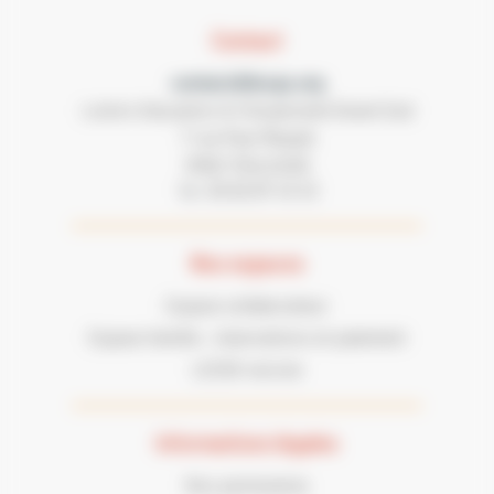
Contact
contact@lecgs.org
Loisirs Education & Citoyenneté Grand Sud
7 rue Paul Mesplé
31100 TOULOUSE
05 62 87 43 43
Tel :
Nos espaces
Espace collaborateur
Espace famille : réservations et paiement
LECGS recrute
Informations légales
Nos partenaires